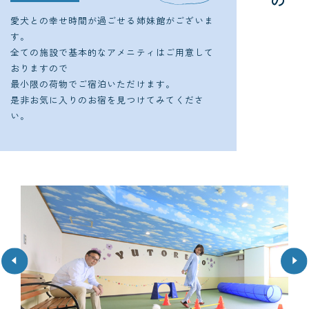
の
設
こ
愛犬との幸せ時間が過ごせる姉妹館がございま
す。
全ての施設で基本的なアメニティはご用意して
おりますので
最小限の荷物でご宿泊いただけます。
是非お気に入りのお宿を見つけてみてくださ
い。