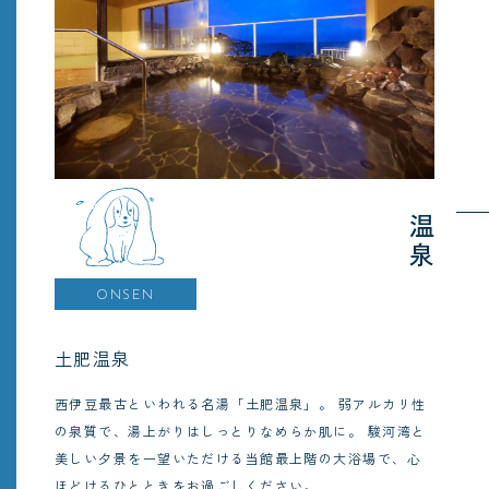
温泉
ONSEN
土肥温泉
西伊豆最古といわれる名湯「土肥温泉」。
弱アルカリ性
の泉質で、湯上がりはしっとりなめらか肌に。
駿河湾と
美しい夕景を一望いただける当館最上階の大浴場で、心
ほどけるひとときをお過ごしください。