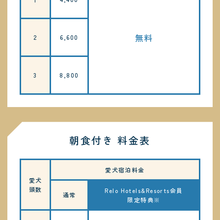
無料
2
6,600
3
8,800
朝食付き 料金表
愛犬宿泊料金
愛犬
頭数
Relo Hotels&Resorts会員
通常
限定特典※