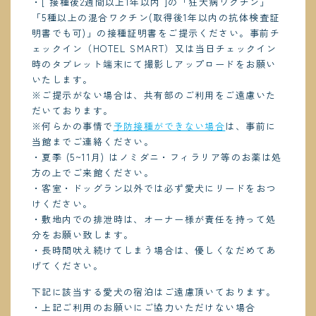
・[ 接種後2週間以上1年以内 ]の「狂犬病ワクチン」
「5種以上の混合ワクチン(取得後1年以内の抗体検査証
明書でも可)」の接種証明書をご提示ください。事前チ
ェックイン（HOTEL SMART）又は当日チェックイン
時のタブレット端末にて撮影しアップロードをお願い
いたします。
※ご提示がない場合は、共有部のご利用をご遠慮いた
だいております。
※何らかの事情で
予防接種ができない場合
は、事前に
当館までご連絡ください。
・夏季 (5~11月) はノミダニ・フィラリア等のお薬は処
方の上でご来館ください。
・客室・ドッグラン以外では必ず愛犬にリードをおつ
けください。
・敷地内での排泄時は、オーナー様が責任を持って処
分をお願い致します。
・長時間吠え続けてしまう場合は、優しくなだめてあ
げてください。
下記に該当する愛犬の宿泊はご遠慮頂いております。
・上記ご利用のお願いにご協力いただけない場合