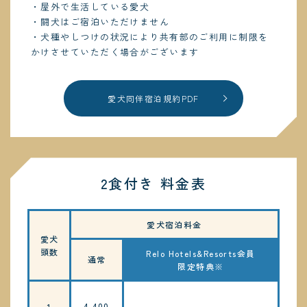
・屋外で生活している愛犬
・闘犬はご宿泊いただけません
・犬種やしつけの状況により共有部のご利用に制限を
かけさせていただく場合がございます
愛犬同伴宿泊規約PDF
2食付き 料金表
愛犬宿泊料金
愛犬
頭数
Relo Hotels&Resorts会員
通常
限定特典※
4,400
1