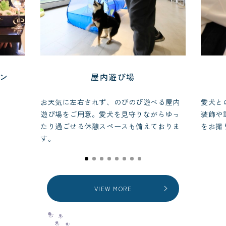
ラン
屋内遊び場
お天気に左右されず、のびのび遊べる屋内
愛犬と
遊び場をご用意。愛犬を見守りながらゆっ
装飾や
たり過ごせる休憩スペースも備えておりま
をお撮
す。
VIEW MORE