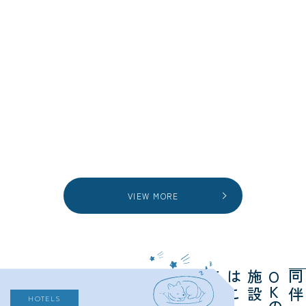
VIEW MORE
ら
施
は
ち
O
K
HOTELS