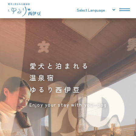
愛犬と泊まれる
温泉宿
ゆるり西伊豆
Enjoy your stay with your dog