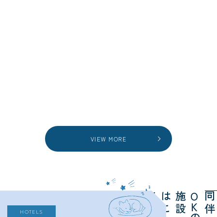
VIEW MORE
ら
施
は
ち
O
K
HOTELS