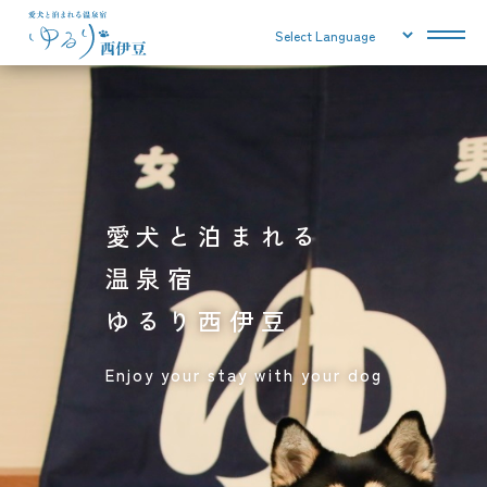
愛犬と泊まれる
温泉宿
ゆるり西伊豆
Enjoy your stay with your dog