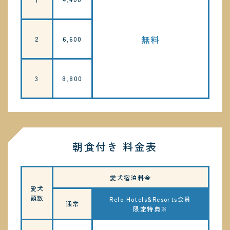
無料
2
6,600
3
8,800
朝食付き 料金表
愛犬宿泊料金
愛犬
頭数
Relo Hotels&Resorts会員
通常
限定特典※