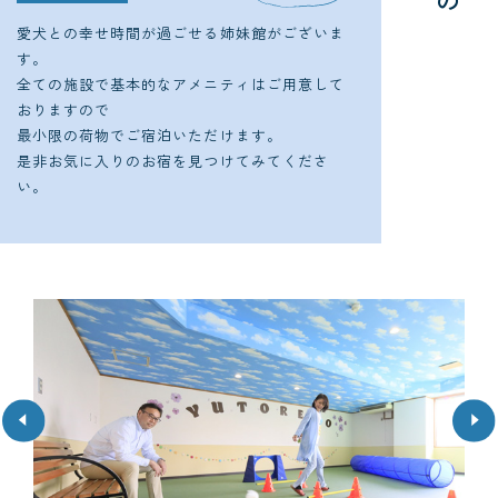
の
設
こ
愛犬との幸せ時間が過ごせる姉妹館がございま
す。
全ての施設で基本的なアメニティはご用意して
おりますので
最小限の荷物でご宿泊いただけます。
是非お気に入りのお宿を見つけてみてくださ
い。