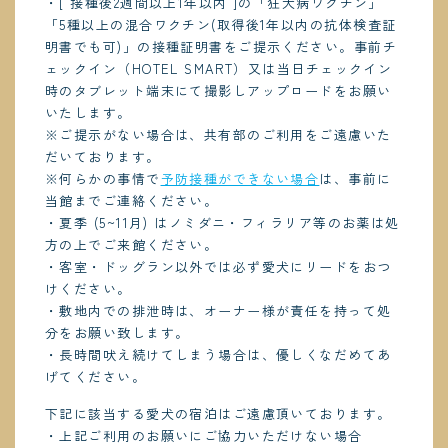
・[ 接種後2週間以上1年以内 ]の「狂犬病ワクチン」
「5種以上の混合ワクチン(取得後1年以内の抗体検査証
明書でも可)」の接種証明書をご提示ください。事前チ
ェックイン（HOTEL SMART）又は当日チェックイン
時のタブレット端末にて撮影しアップロードをお願い
いたします。
※ご提示がない場合は、共有部のご利用をご遠慮いた
だいております。
※何らかの事情で
予防接種ができない場合
は、事前に
当館までご連絡ください。
・夏季 (5~11月) はノミダニ・フィラリア等のお薬は処
方の上でご来館ください。
・客室・ドッグラン以外では必ず愛犬にリードをおつ
けください。
・敷地内での排泄時は、オーナー様が責任を持って処
分をお願い致します。
・長時間吠え続けてしまう場合は、優しくなだめてあ
げてください。
下記に該当する愛犬の宿泊はご遠慮頂いております。
・上記ご利用のお願いにご協力いただけない場合