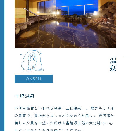
温泉
ONSEN
土肥温泉
西伊豆最古といわれる名湯「土肥温泉」。
弱アルカリ性
の泉質で、湯上がりはしっとりなめらか肌に。
駿河湾と
美しい夕景を一望いただける当館最上階の大浴場で、心
ほどけるひとときをお過ごしください。