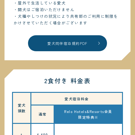
・屋外で生活している愛犬
・闘犬はご宿泊いただけません
・犬種やしつけの状況により共有部のご利用に制限を
かけさせていただく場合がございます
愛犬同伴宿泊規約PDF
2食付き 料金表
愛犬宿泊料金
愛犬
頭数
Relo Hotels&Resorts会員
通常
限定特典※
4,400
1