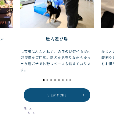
ラン
屋内遊び場
お天気に左右されず、のびのび遊べる屋内
愛犬と
遊び場をご用意。愛犬を見守りながらゆっ
装飾や
たり過ごせる休憩スペースも備えておりま
をお撮
す。
VIEW MORE