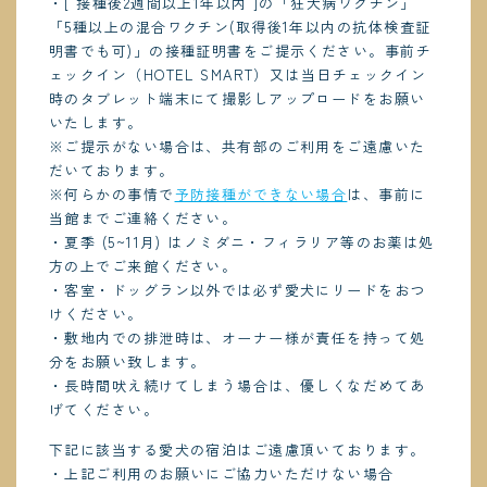
・[ 接種後2週間以上1年以内 ]の「狂犬病ワクチン」
「5種以上の混合ワクチン(取得後1年以内の抗体検査証
明書でも可)」の接種証明書をご提示ください。事前チ
ェックイン（HOTEL SMART）又は当日チェックイン
時のタブレット端末にて撮影しアップロードをお願い
いたします。
※ご提示がない場合は、共有部のご利用をご遠慮いた
だいております。
※何らかの事情で
予防接種ができない場合
は、事前に
当館までご連絡ください。
・夏季 (5~11月) はノミダニ・フィラリア等のお薬は処
方の上でご来館ください。
・客室・ドッグラン以外では必ず愛犬にリードをおつ
けください。
・敷地内での排泄時は、オーナー様が責任を持って処
分をお願い致します。
・長時間吠え続けてしまう場合は、優しくなだめてあ
げてください。
下記に該当する愛犬の宿泊はご遠慮頂いております。
・上記ご利用のお願いにご協力いただけない場合