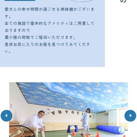
の
設
こ
愛犬との幸せ時間が過ごせる姉妹館がございま
す。
全ての施設で基本的なアメニティはご用意して
おりますので
最小限の荷物でご宿泊いただけます。
是非お気に入りのお宿を見つけてみてくださ
い。