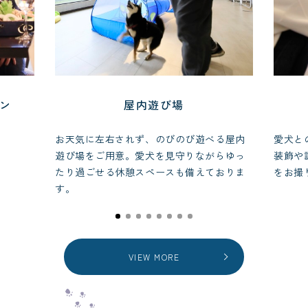
ラン
屋内遊び場
お天気に左右されず、のびのび遊べる屋内
愛犬と
遊び場をご用意。愛犬を見守りながらゆっ
装飾や
たり過ごせる休憩スペースも備えておりま
をお撮
す。
VIEW MORE