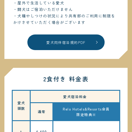
・屋外で生活している愛犬
・闘犬はご宿泊いただけません
・犬種やしつけの状況により共有部のご利用に制限を
かけさせていただく場合がございます
愛犬同伴宿泊規約PDF
2食付き 料金表
愛犬宿泊料金
愛犬
頭数
Relo Hotels&Resorts会員
通常
限定特典※
4,400
1