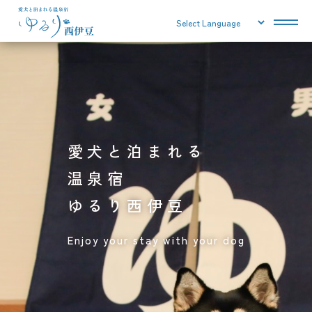
愛犬と泊まれる
温泉宿
ゆるり西伊豆
Enjoy your stay with your dog