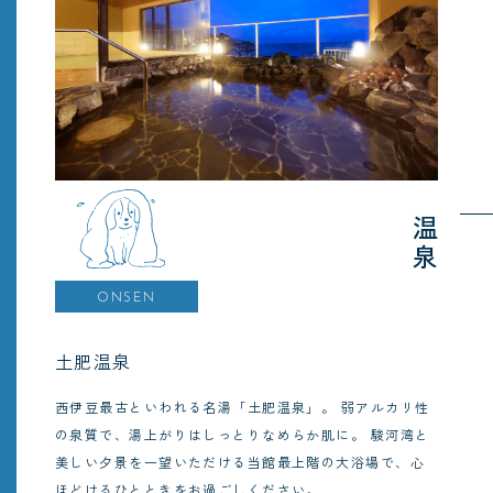
温泉
ONSEN
土肥温泉
西伊豆最古といわれる名湯「土肥温泉」。
弱アルカリ性
の泉質で、湯上がりはしっとりなめらか肌に。
駿河湾と
美しい夕景を一望いただける当館最上階の大浴場で、心
ほどけるひとときをお過ごしください。