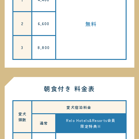
無料
2
6,600
3
8,800
朝食付き 料金表
愛犬宿泊料金
愛犬
頭数
Relo Hotels&Resorts会員
通常
限定特典※