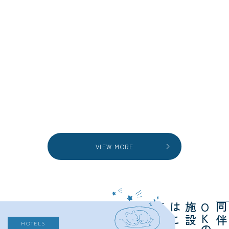
VIEW MORE
ら
施
は
ち
O
K
HOTELS