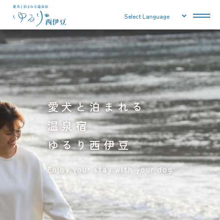
愛犬と泊まれる
温泉宿
ゆるり西伊豆
Enjoy your stay with your dog