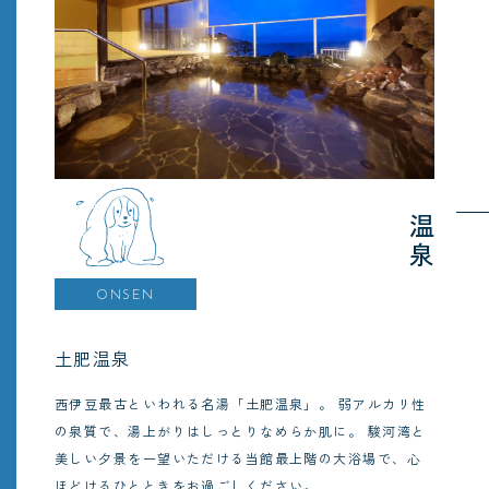
温泉
ONSEN
土肥温泉
西伊豆最古といわれる名湯「土肥温泉」。
弱アルカリ性
の泉質で、湯上がりはしっとりなめらか肌に。
駿河湾と
美しい夕景を一望いただける当館最上階の大浴場で、心
ほどけるひとときをお過ごしください。