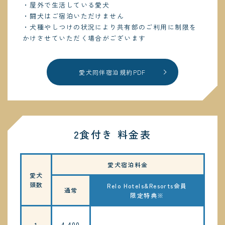
・屋外で生活している愛犬
・闘犬はご宿泊いただけません
・犬種やしつけの状況により共有部のご利用に制限を
かけさせていただく場合がございます
愛犬同伴宿泊規約PDF
2食付き 料金表
愛犬宿泊料金
愛犬
頭数
Relo Hotels&Resorts会員
通常
限定特典※
4,400
1