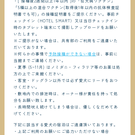
・[ 接種後2週間以上1年以内 ]の「狂犬病ワクチン」
「5種以上の混合ワクチン(取得後1年以内の抗体検査証
明書でも可)」の接種証明書をご提示ください。事前チ
ェックイン（HOTEL SMART）又は当日チェックイン
時のタブレット端末にて撮影しアップロードをお願い
いたします。
※ご提示がない場合は、共有部のご利用をご遠慮いた
だいております。
※何らかの事情で
予防接種ができない場合
は、事前に
当館までご連絡ください。
・夏季 (5~11月) はノミダニ・フィラリア等のお薬は処
方の上でご来館ください。
・客室・ドッグラン以外では必ず愛犬にリードをおつ
けください。
・敷地内での排泄時は、オーナー様が責任を持って処
分をお願い致します。
・長時間吠え続けてしまう場合は、優しくなだめてあ
げてください。
下記に該当する愛犬の宿泊はご遠慮頂いております。
・上記ご利用のお願いにご協力いただけない場合