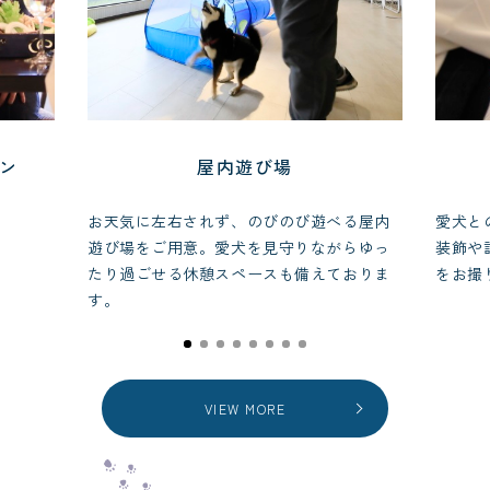
ラン
屋内遊び場
お天気に左右されず、のびのび遊べる屋内
愛犬と
遊び場をご用意。愛犬を見守りながらゆっ
装飾や
たり過ごせる休憩スペースも備えておりま
をお撮
す。
VIEW MORE