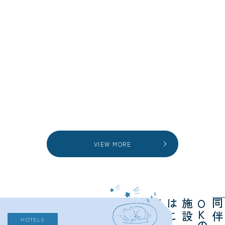
VIEW MORE
ら
施
は
ち
O
K
HOTELS