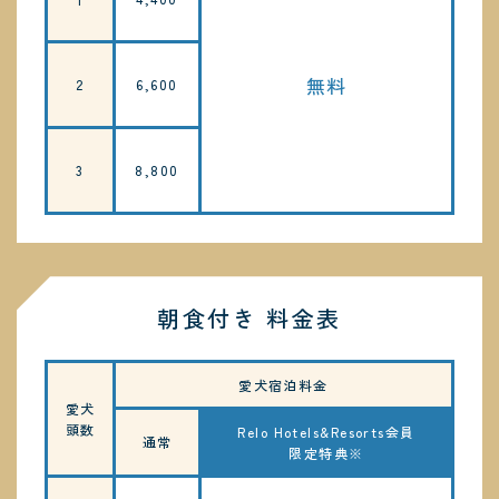
無料
2
6,600
3
8,800
朝食付き 料金表
愛犬宿泊料金
愛犬
頭数
Relo Hotels&Resorts会員
通常
限定特典※