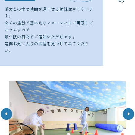
の
設
こ
愛犬との幸せ時間が過ごせる姉妹館がございま
す。
全ての施設で基本的なアメニティはご用意して
おりますので
最小限の荷物でご宿泊いただけます。
是非お気に入りのお宿を見つけてみてくださ
い。