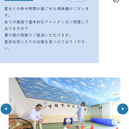
の
設
こ
愛犬との幸せ時間が過ごせる姉妹館がございま
す。
全ての施設で基本的なアメニティはご用意して
おりますので
最小限の荷物でご宿泊いただけます。
是非お気に入りのお宿を見つけてみてくださ
い。