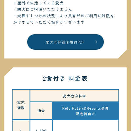
・屋外で生活している愛犬
・闘犬はご宿泊いただけません
・犬種やしつけの状況により共有部のご利用に制限を
かけさせていただく場合がございます
愛犬同伴宿泊規約PDF
2食付き 料金表
愛犬宿泊料金
愛犬
頭数
Relo Hotels&Resorts会員
通常
限定特典※
4,400
1