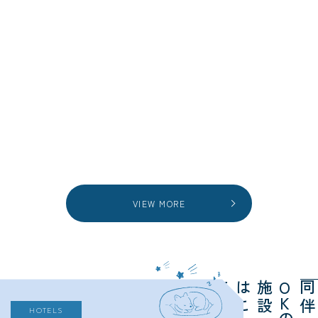
VIEW MORE
ら
施
は
ち
O
K
HOTELS