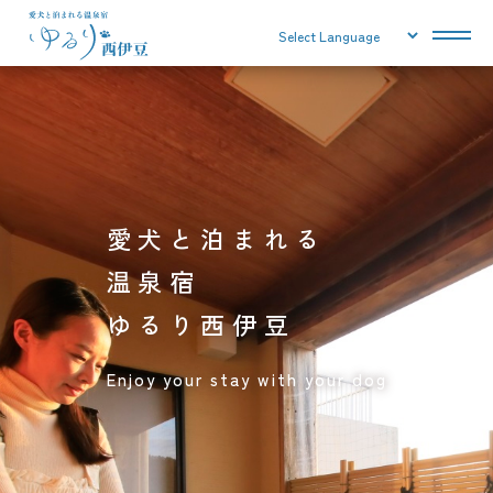
愛犬と泊まれる
温泉宿
ゆるり西伊豆
Enjoy your stay with your dog