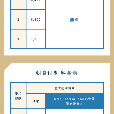
無料
2
6,600
3
8,800
朝食付き 料金表
愛犬宿泊料金
愛犬
頭数
Relo Hotels&Resorts会員
通常
限定特典※