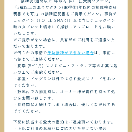
・[ 接種後2週間以上1年以内 ]の「狂犬病ワクチン」
「5種以上の混合ワクチン(取得後1年以内の抗体検査証
明書でも可)」の接種証明書をご提示ください。事前チ
ェックイン（HOTEL SMART）又は当日チェックイン
時のタブレット端末にて撮影しアップロードをお願い
いたします。
※ご提示がない場合は、共有部のご利用をご遠慮いた
だいております。
※何らかの事情で
予防接種ができない場合
は、事前に
当館までご連絡ください。
・夏季 (5~11月) はノミダニ・フィラリア等のお薬は処
方の上でご来館ください。
・客室・ドッグラン以外では必ず愛犬にリードをおつ
けください。
・敷地内での排泄時は、オーナー様が責任を持って処
分をお願い致します。
・長時間吠え続けてしまう場合は、優しくなだめてあ
げてください。
下記に該当する愛犬の宿泊はご遠慮頂いております。
・上記ご利用のお願いにご協力いただけない場合