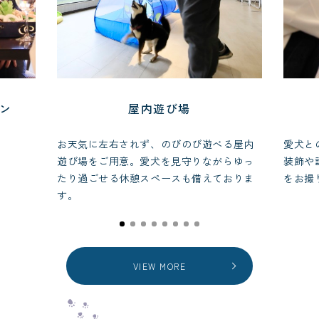
ラン
屋内遊び場
お天気に左右されず、のびのび遊べる屋内
愛犬と
遊び場をご用意。愛犬を見守りながらゆっ
装飾や
たり過ごせる休憩スペースも備えておりま
をお撮
す。
VIEW MORE