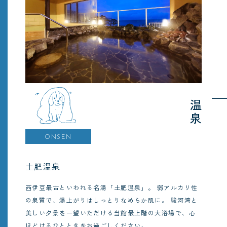
温泉
ONSEN
土肥温泉
西伊豆最古といわれる名湯「土肥温泉」。
弱アルカリ性
の泉質で、湯上がりはしっとりなめらか肌に。
駿河湾と
美しい夕景を一望いただける当館最上階の大浴場で、心
ほどけるひとときをお過ごしください。