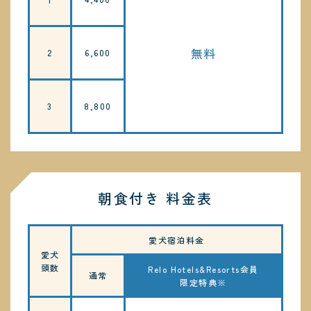
無料
2
6,600
3
8,800
朝食付き 料金表
愛犬宿泊料金
愛犬
頭数
Relo Hotels&Resorts会員
通常
限定特典※