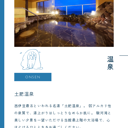
温泉
ONSEN
土肥温泉
西伊豆最古といわれる名湯「土肥温泉」。
弱アルカリ性
の泉質で、湯上がりはしっとりなめらか肌に。
駿河湾と
美しい夕景を一望いただける当館最上階の大浴場で、心
ほどけるひとときをお過ごしください。