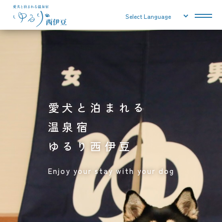
愛犬と泊まれる
温泉宿
ゆるり西伊豆
Enjoy your stay with your dog