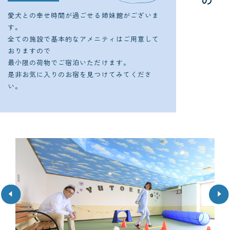
の
設
こ
愛犬との幸せ時間が過ごせる姉妹館がございま
す。
全ての施設で基本的なアメニティはご用意して
おりますので
最小限の荷物でご宿泊いただけます。
是非お気に入りのお宿を見つけてみてくださ
い。