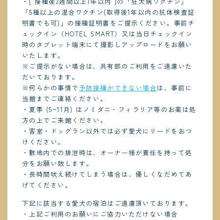
・[ 接種後2週間以上1年以内 ]の「狂犬病ワクチン」
「5種以上の混合ワクチン(取得後1年以内の抗体検査証
明書でも可)」の接種証明書をご提示ください。事前チ
ェックイン（HOTEL SMART）又は当日チェックイン
時のタブレット端末にて撮影しアップロードをお願い
いたします。
※ご提示がない場合は、共有部のご利用をご遠慮いた
だいております。
※何らかの事情で
予防接種ができない場合
は、事前に
当館までご連絡ください。
・夏季 (5~11月) はノミダニ・フィラリア等のお薬は処
方の上でご来館ください。
・客室・ドッグラン以外では必ず愛犬にリードをおつ
けください。
・敷地内での排泄時は、オーナー様が責任を持って処
分をお願い致します。
・長時間吠え続けてしまう場合は、優しくなだめてあ
げてください。
下記に該当する愛犬の宿泊はご遠慮頂いております。
・上記ご利用のお願いにご協力いただけない場合