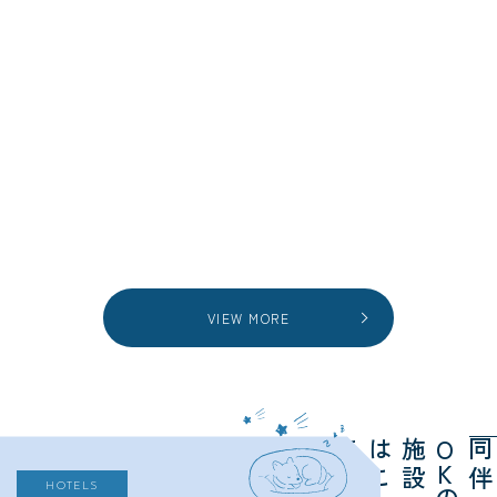
VIEW MORE
ら
施
は
ち
O
K
HOTELS