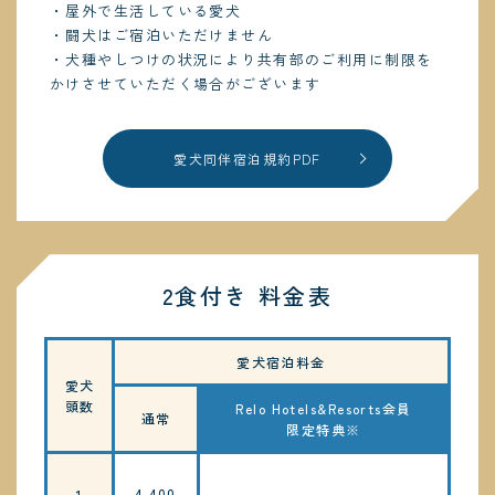
・屋外で生活している愛犬
・闘犬はご宿泊いただけません
・犬種やしつけの状況により共有部のご利用に制限を
かけさせていただく場合がございます
愛犬同伴宿泊規約PDF
2食付き 料金表
愛犬宿泊料金
愛犬
頭数
Relo Hotels&Resorts会員
通常
限定特典※
4,400
1