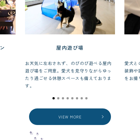
ラン
屋内遊び場
お天気に左右されず、のびのび遊べる屋内
愛犬と
遊び場をご用意。愛犬を見守りながらゆっ
装飾や
たり過ごせる休憩スペースも備えておりま
をお撮
す。
VIEW MORE