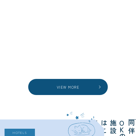
VIEW MORE
ら
施
は
ち
O
K
HOTELS