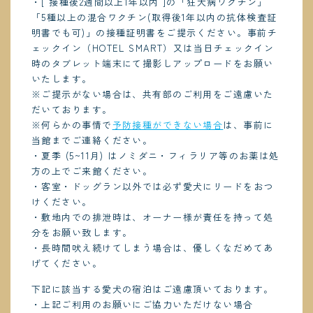
・[ 接種後2週間以上1年以内 ]の「狂犬病ワクチン」
「5種以上の混合ワクチン(取得後1年以内の抗体検査証
明書でも可)」の接種証明書をご提示ください。事前チ
ェックイン（HOTEL SMART）又は当日チェックイン
時のタブレット端末にて撮影しアップロードをお願い
いたします。
※ご提示がない場合は、共有部のご利用をご遠慮いた
だいております。
※何らかの事情で
予防接種ができない場合
は、事前に
当館までご連絡ください。
・夏季 (5~11月) はノミダニ・フィラリア等のお薬は処
方の上でご来館ください。
・客室・ドッグラン以外では必ず愛犬にリードをおつ
けください。
・敷地内での排泄時は、オーナー様が責任を持って処
分をお願い致します。
・長時間吠え続けてしまう場合は、優しくなだめてあ
げてください。
下記に該当する愛犬の宿泊はご遠慮頂いております。
・上記ご利用のお願いにご協力いただけない場合