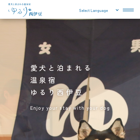
愛犬と泊まれる
温泉宿
ゆるり西伊豆
Enjoy your stay with your dog