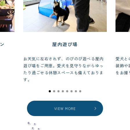
ラン
屋内遊び場
お天気に左右されず、のびのび遊べる屋内
愛犬と
遊び場をご用意。愛犬を見守りながらゆっ
装飾や
たり過ごせる休憩スペースも備えておりま
をお撮
す。
VIEW MORE