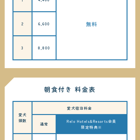
無料
2
6,600
3
8,800
朝食付き 料金表
愛犬宿泊料金
愛犬
頭数
Relo Hotels&Resorts会員
通常
限定特典※