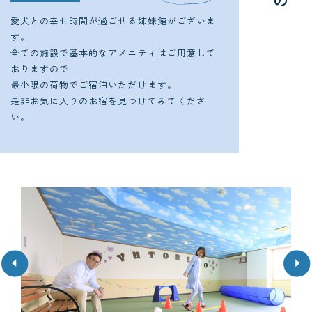
の
設
こ
愛犬との幸せ時間が過ごせる姉妹館がございま
す。
全ての施設で基本的なアメニティはご用意して
おりますので
最小限の荷物でご宿泊いただけます。
是非お気に入りのお宿を見つけてみてくださ
い。