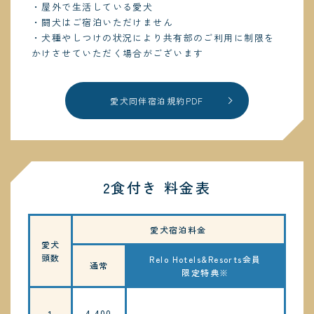
・屋外で生活している愛犬
・闘犬はご宿泊いただけません
・犬種やしつけの状況により共有部のご利用に制限を
かけさせていただく場合がございます
愛犬同伴宿泊規約PDF
2食付き 料金表
愛犬宿泊料金
愛犬
頭数
Relo Hotels&Resorts会員
通常
限定特典※
4,400
1